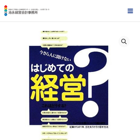
内
容
MA
を
ME
ス
キ
ッ
プ